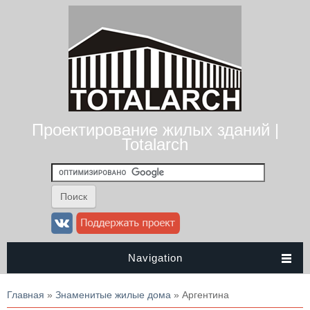
Проектирование жилых зданий |
Totalarch
Navigation
Вы здесь
Главная
»
Знаменитые жилые дома
» Аргентина