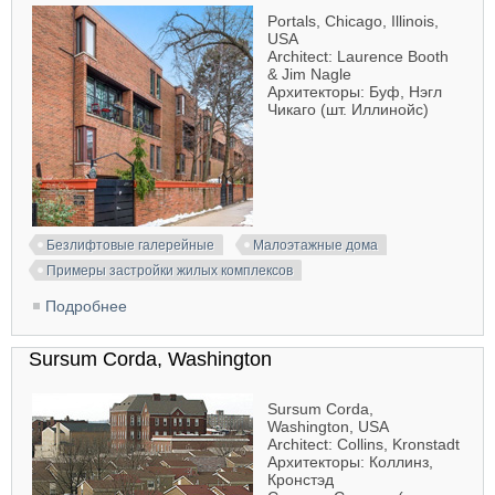
Portals, Chicago, Illinois,
USA
Architect: Laurence Booth
& Jim Nagle
Архитекторы: Буф, Нэгл
Чикаго (шт. Иллинойс)
Безлифтовые галерейные
Малоэтажные дома
Примеры застройки жилых комплексов
Подробнее
о Portals, Chicago
Sursum Corda, Washington
Sursum Corda,
Washington, USA
Architect: Collins, Kronstadt
Архитекторы: Коллинз,
Кронстэд