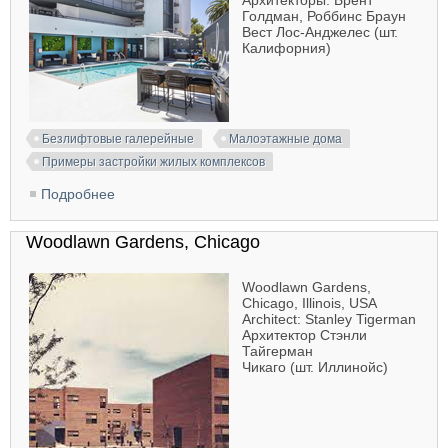
Архитекторы: Брент
Голдман, Роббинс Браун
Вест Лос-Анджелес (шт.
Калифорния)
Безлифтовые галерейные
Малоэтажные дома
Примеры застройки жилых комплексов
Подробнее
о Esplanade Village, Redondo Beach
Woodlawn Gardens, Chicago
Woodlawn Gardens,
Chicago, Illinois, USA
Architect: Stanley Tigerman
Архитектор Стэнли
Тайгерман
Чикаго (шт. Иллинойс)