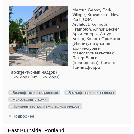
Marcus Garvey Park
Village, Brownsville, New
York, USA
Architect: Kenneth
Frampton, Arthur Becker
Архитекторы: Артур
Бекер, Кеннет Фрамитон
(Институт изучения
архитектуры и
градостроительства);
Петер Вольф
(планировка); Лилэнд
Тейлиаферра
(архитектурный надзор)
Нью-Йорк (шт. Нью-Йорк)
Безлифтовые секционные
Безлифтовые галерейные
Малоэтажные дома
Примеры застройки жилых комплексов
Подробнее
о Marcus Garvey Park Village, Brownsville
East Burnside, Portland