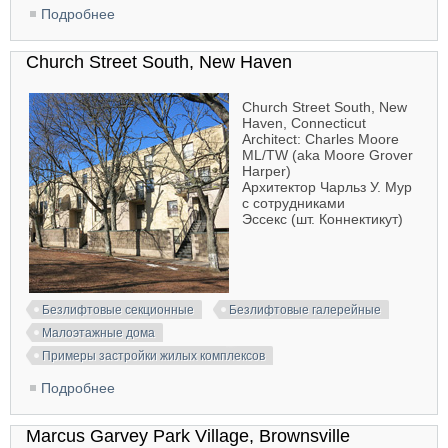
Подробнее
о Elm-street Housing, Ithaca
Church Street South, New Haven
Church Street South, New
Haven, Connecticut
Architect: Charles Moore
ML/TW (aka Moore Grover
Harper)
Архитектор Чарльз У. Мур
с сотрудниками
Эссекс (шт. Коннектикут)
Безлифтовые секционные
Безлифтовые галерейные
Малоэтажные дома
Примеры застройки жилых комплексов
Подробнее
о Church Street South, New Haven
Marcus Garvey Park Village, Brownsville