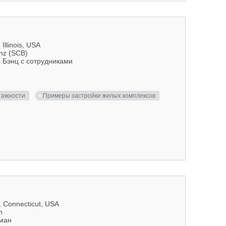
Illinois, USA
enz (SCB)
 Бэнц с сотрудниками
тажности
Примеры застройки жилых комплексов
, Connecticut, USA
n
рман