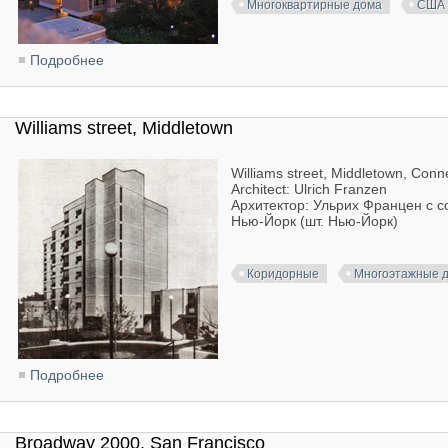
Многоквартирные дома
США
Подробнее
о Tiber Island, Washington
Williams street, Middletown
Williams street, Middletown, Conn
Architect: Ulrich Franzen
Архитектор: Ульрих Францен с 
Нью-Йорк (шт. Нью-Йорк)
Коридорные
Многоэтажные 
Подробнее
о Williams street, Middletown
Broadway 2000, San Francisco