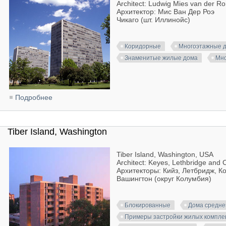
Architect: Ludwig Mies van der R
Архитектор: Мис Ван Дер Роэ
Чикаго (шт. Иллинойс)
Коридорные
Многоэтажные 
Знаменитые жилые дома
Мно
Подробнее
о Lafayette Towers, Detroit
Tiber Island, Washington
Tiber Island, Washington, USA
Architect: Keyes, Lethbridge and
Архитекторы: Кийз, Летбридж, К
Вашингтон (округ Колумбия)
Блокированные
Дома средне
Примеры застройки жилых компле