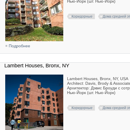
Нью-Йорк (шт. Нью-Йорк)
Коридорные
Дома средней э
Подробнее
о Agnes Morley Heights, Greenwich, Connecticut
Lambert Houses, Bronx, NY
Lambert Houses, Bronx, NY, USA
Architect: Davis, Brody & Associat
Архитектор: Дэвис Броуди с сот
Нью-Йорк (шт. Нью-Йорк)
Коридорные
Дома средней э