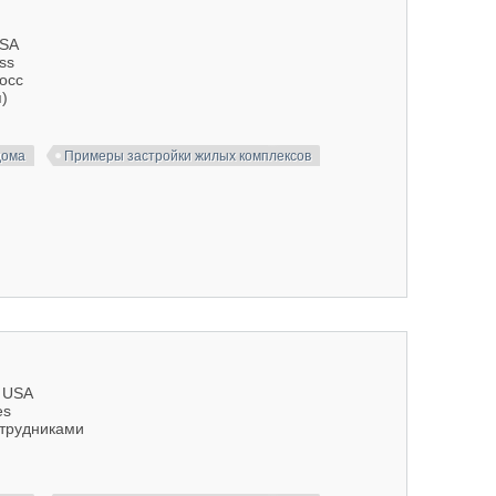
USA
oss
Росс
)
дома
Примеры застройки жилых комплексов
, USA
es
отрудниками