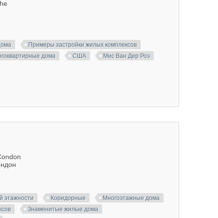
ohe
дома
Примеры застройки жилых комплексов
гоквартирные дома
США
Мис Ван Дер Роэ
 Condon
ондон
й этажности
Коридорные
Многоэтажные дома
ксов
Знаменитые жилые дома