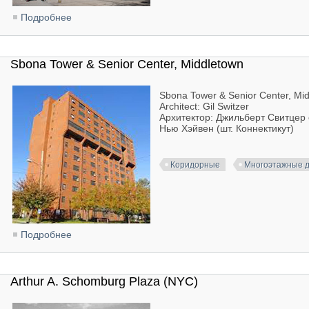
Подробнее
о Lambert Houses, Bronx, NY
Sbona Tower & Senior Center, Middletown
Sbona Tower & Senior Center, Mid
Architect: Gil Switzer
Архитектор: Джильберт Свитцер
Нью Хэйвен (шт. Коннектикут)
Коридорные
Многоэтажные 
Подробнее
о Sbona Tower & Senior Center, Middletown
Arthur A. Schomburg Plaza (NYC)