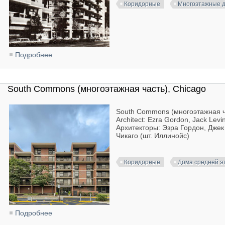
Коридорные
Многоэтажные 
Подробнее
о East Middletown Plaza, New York
South Commons (многоэтажная часть), Chicago
South Commons (многоэтажная час
Architect: Ezra Gordon, Jack Levi
Архитекторы: Эзра Гордон, Джек
Чикаго (шт. Иллинойс)
Коридорные
Дома средней э
Подробнее
о South Commons (многоэтажная часть), Chicago