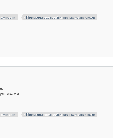
тажности
Примеры застройки жилых комплексов
es
рудниками
тажности
Примеры застройки жилых комплексов