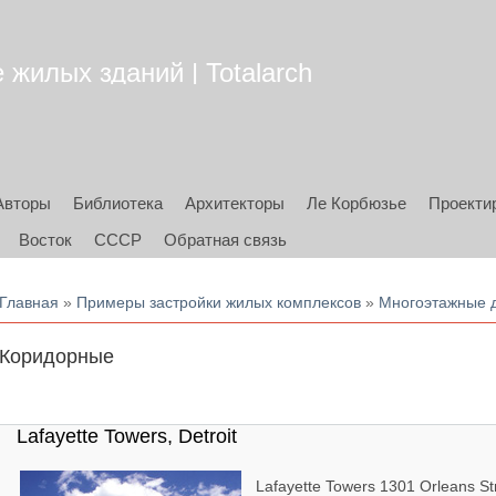
жилых зданий | Totalarch
Авторы
Библиотека
Архитекторы
Ле Корбюзье
Проекти
Восток
СССР
Обратная связь
Вы здесь
Главная
»
Примеры застройки жилых комплексов
»
Многоэтажные 
Коридорные
Lafayette Towers, Detroit
Lafayette Towers 1301 Orleans Str