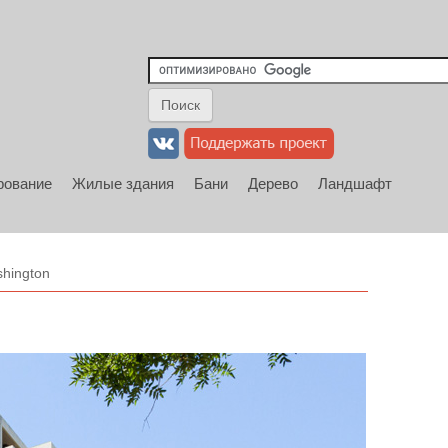
рование
Жилые здания
Бани
Дерево
Ландшафт
shington