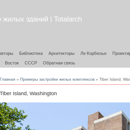
жилых зданий | Totalarch
Авторы
Библиотека
Архитекторы
Ле Корбюзье
Проекти
Восток
СССР
Обратная связь
Вы здесь
Главная
»
Примеры застройки жилых комплексов
» Tiber Island, Wa
Tiber Island, Washington