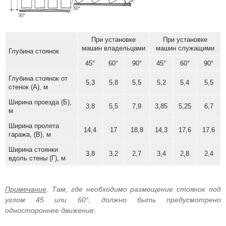
При установке
При установке
машин владельцами
машин служащими
Глубина стоянок
45°
60°
90°
45°
60°
90°
Глубина стоянок от
5,3
5,8
5,5
5,2
5,4
5,5
стенок (А), м
Ширина проезда (Б),
3,8
5,5
7,9
3,85
5,25
6,7
м
Ширина пролета
14,4
17
18,8
14,3
17,6
17,6
гаража, (В), м
Ширина стоянки
3,8
3,2
2,7
3,4
2,8
2,4
вдоль стены (Г), м
Примечание
. Там, где необходимо размещение стоянок под
углом 45 или 60°, должно быть предусмотрено
одностороннее движение.