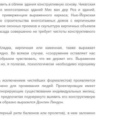
ить в облике здания конструктивную основу. Чикагская
их многоэтажных зданий Мис ван дер Роэ и зданий,
 приверженцем выраженного каркаса; Нью-Йоркская
ю строительства многоэтажных домов с кирпичными
нок оконных проемов и скульптура кирпичных объемов
сада совершенно не требует чистоты конструктивного
Кладка, кирпичная или каменная, также выражает
лядно. Во всяком случае, «сооружение оставляет нас
бразом чувствовать, что же держит его. Выражение
, но, я полагаю, психологически необходимо хорошему
за исключением чистейших формалистов) проявляется
начено для проживания людей. Проектировщик имеет
игнорирующие существование индивидуальных жилищ;
 предпочитая подчеркнуто выявить его конструктивную
ак образно выразился Донлин Линдон.
ктерный ритм балконов или пролетов), в нем заложено