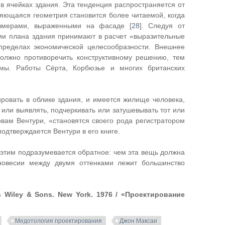
в ячейках здания. Эта тенденция распространяется от
ряющаяся геометрия становится более читаемой, когда
азмерами, выраженными на фасаде [
28
]. Следуя от
ии плана здания принимают в расчет «выразительные
 пределах экономической целесообразности. Внешнее
олжно противоречить конструктивному решению, тем
емы. Работы Сёрта, Корбюзье и многих британских
ировать в облике здания, и имеется жилище человека,
или выявлять, подчеркивать или затушевывать тот или
овам Вентури, «становятся своего рода регистратором
подтверждается Вентури в его книге.
 этим подразумевается обратное: чем эта вещь должна
новесии между двумя оттенками лежит большинство
 Wiley & Sons. New York. 1976 / «Проектирование
Медотология проектирования
Джон Максаи