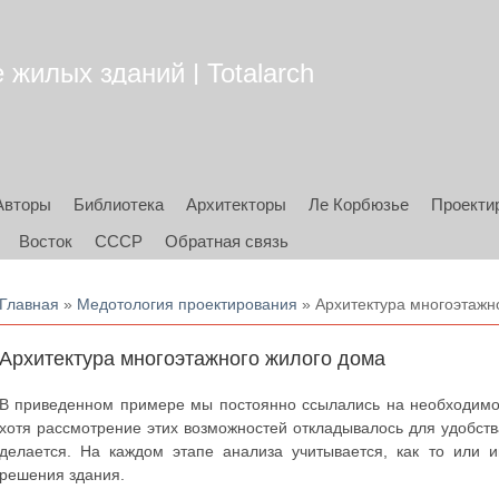
жилых зданий | Totalarch
Авторы
Библиотека
Архитекторы
Ле Корбюзье
Проекти
Восток
СССР
Обратная связь
Вы здесь
Главная
»
Медотология проектирования
» Архитектура многоэтажн
Архитектура многоэтажного жилого дома
В приведенном примере мы постоянно ссылались на необходимо
хотя рассмотрение этих возможностей откладывалось для удобства
делается. На каждом этапе анализа учитывается, как то или 
решения здания.