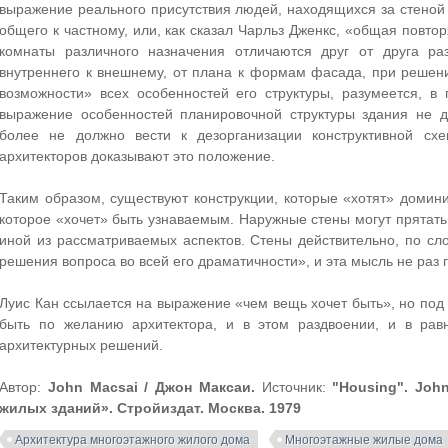
выражение реального присутствия людей, находящихся за стеной 
общего к частному, или, как сказал Чарльз Дженкс, «общая повто
комнаты различного назначения отличаются друг от друга р
внутреннего к внешнему, от плана к формам фасада, при решен
возможности» всех особенностей его структуры, разумеется, в
выражение особенностей планировочной структуры здания не д
более не должно вести к дезорганизации конструктивной сх
архитекторов доказывают это положение.
Таким образом, существуют конструкции, которые «хотят» домин
которое «хочет» быть узнаваемым. Наружные стены могут прятать 
иной из рассматриваемых аспектов. Стены действительно, по сл
решения вопроса во всей его драматичности», и эта мысль не раз 
Луис Кан ссылается на выражение «чем вещь хочет быть», но под
быть по желанию архитектора, и в этом раздвоении, и в рав
архитектурных решений.
Автор:
John Macsai / Джон Максаи.
Источник:
"Housing". John
жилых зданий». Стройиздат. Москва. 1979
Архитектура многоэтажного жилого дома
Многоэтажные жилые дома