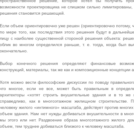
пространственное решение, которое хотел бы получить прое
возможности проектировщика не слишком сильно лимитированы,
решения становится решающей.
Если объем ориентировочно уже решен (ориентировочно потому, 
по мере того, как последствия этого решения будут в дальнейш
лицу с наиболее существенной стороной решения объекта: решен
облик во многом определился раньше, т. е. тогда, когда был 
окончательно.
Выбор конечного решения определяют финансовые возможно
конструкций, материалы, так же как и композиционные концепции а
Хотя можно вести философские дискуссии по поводу правильног
что многое, если не все, может быть правильным в определ
архитекторы «хотят строить внушительные здания и в то же 
справедливо, как в многоэтажном жилищном строительстве. П
человеку жилого «интимного» масштаба, действует против многи
объем здания. Нам нет нужды добиваться внушительности в мног
мы этого или нет. Раздвоение образа многоэтажного жилого до
объем, тем труднее добиваться близкого к человеку масштаба.