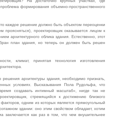
ктировщик? На достаточно крупных участках, где
 проблема формирования объемно-пространственного
что каждое решение должно быть объектом переоценки
ем проясняться), проектировщик оказывается лицом к
ием архитектурного облика здания. Естественно, этот
выбран план здания, но теперь он должен быть решен
сти, климат, принятая технология изготовления
рхитектора.
о решения архитектуры здания, необходимо признать,
енных условиях. Высказывания Пола Рудольфа, что
время создавать интимный масштаб», нигде так не
роектировщик, стремящийся к достижению близкого
х факторов, одним из которых является прямоугольный
оэтажном здании: оно этим свойством обладает, хотим
ма заключается как раз в том, что чем внушительнее