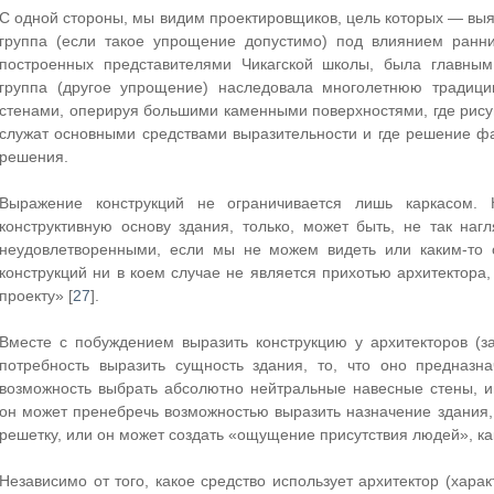
С одной стороны, мы видим проектировщиков, цель которых — выяв
группа (если такое упрощение допустимо) под влиянием ранн
построенных представителями Чикагской школы, была главным
группа (другое упрощение) наследовала многолетнюю традици
стенами, оперируя большими каменными поверхностями, где рису
служат основными средствами выразительности и где решение фа
решения.
Выражение конструкций не ограничивается лишь каркасом. 
конструктивную основу здания, только, может быть, не так наг
неудовлетворенными, если мы не можем видеть или каким-то о
конструкций ни в коем случае не является прихотью архитектора
проекту» [
27
].
Вместе с побуждением выразить конструкцию у архитекторов (
потребность выразить сущность здания, то, что оно предназ
возможность выбрать абсолютно нейтральные навесные стены, 
он может пренебречь возможностью выразить назначение здания,
решетку, или он может создать «ощущение присутствия людей», к
Независимо от того, какое средство использует архитектор (хара