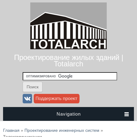
Проектирование жилых зданий |
Totalarch
Navigation
Вы здесь
Главная
»
Проектирование инженерных систем
»
Телекоммуникации